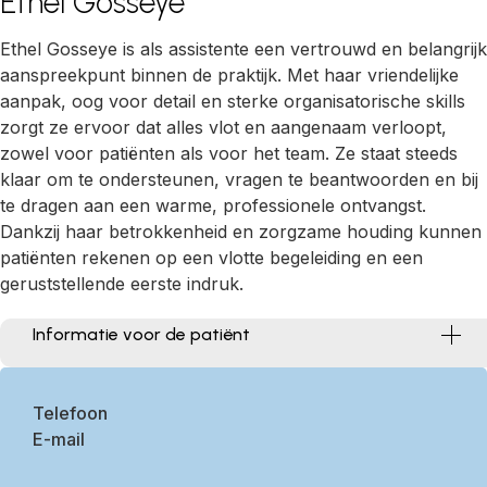
Ethel Gosseye
Ethel Gosseye is als assistente een vertrouwd en belangrijk
aanspreekpunt binnen de praktijk. Met haar vriendelijke
aanpak, oog voor detail en sterke organisatorische skills
zorgt ze ervoor dat alles vlot en aangenaam verloopt,
zowel voor patiënten als voor het team. Ze staat steeds
klaar om te ondersteunen, vragen te beantwoorden en bij
te dragen aan een warme, professionele ontvangst.
Dankzij haar betrokkenheid en zorgzame houding kunnen
patiënten rekenen op een vlotte begeleiding en een
geruststellende eerste indruk.
Informatie voor de patiënt
Identiteitskaart
: Dit is essentieel voor de registratie en
administratie van je bezoek.
Telefoon
Zorgverzekeringskaart
(SIS-kaart of eID): Voor de administratie
van de verzekering en om te zorgen dat de kosten correct worden
E-mail
vergoed.
Medische en tandheelkundige geschiedenis
: Eventuele
eerdere tandheelkundige dossiers, röntgenfoto's, of medische